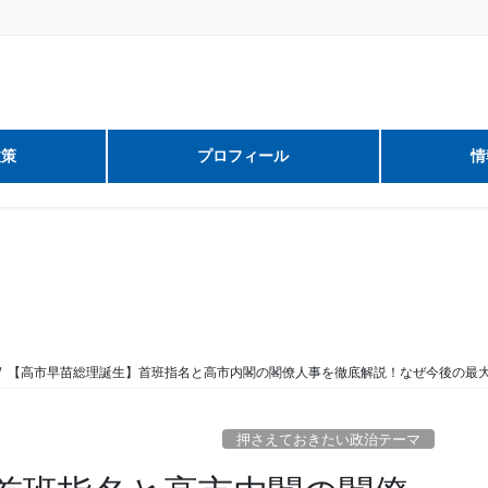
政策
プロフィール
情
【高市早苗総理誕生】首班指名と高市内閣の閣僚人事を徹底解説！なぜ今後の最大
押さえておきたい政治テーマ