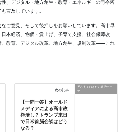
合性、デジタル・地方創生・教育・エネルギーの司令塔
ても言及しています。
的なご意見、そして後押しをお願いしています。高市早
、日本経済、物価・賃上げ、子育て支援、社会保障改
術、教育、デジタル改革、地方創生、規制改革――これ
。
押さえておきたい政治テー
次の記事
マ
【一問一答】オールド
メディアによる高市政
権潰し？トランプ来日
で日米首脳会談はどう
なる？