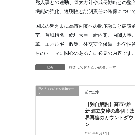
党人事との連動、骨太方針や成長戦略との整
機能の強化、透明性と説明責任の確保につい
国民の皆さまに高市内閣への叱咤激励と建設
苗、首班指名、総理大臣、新内閣、内閣人事
革、エネルギー政策、外交安全保障、科学技
らのテーマに関心のある方に必見の内容です
押さえておきたい政治テーマ
区分
押さえておきたい政治テー
前の記事
マ
【独自解説】高市×維
新 連立交渉の裏側！政
界再編のカウントダウ
ン
2025年10月17日