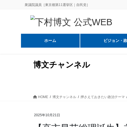
コ
ナ
衆議院議員［東京都第11選挙区｜自民党］
ン
ビ
テ
ゲ
ン
ー
ツ
シ
に
ョ
ホーム
ビジョン・
移
ン
動
に
移
博文チャンネル
動
HOME
博文チャンネル
押さえておきたい政治テーマ
2025年10月21日