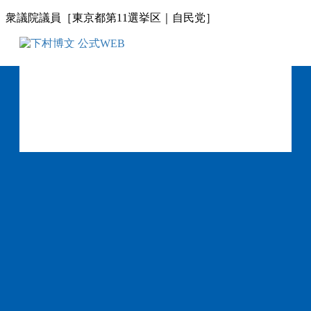
コ
ナ
衆議院議員［東京都第11選挙区｜自民党］
ン
ビ
テ
ゲ
ン
ー
ツ
シ
に
ョ
移
ン
動
に
移
動