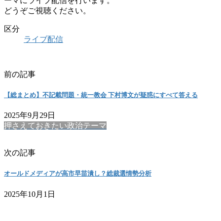
ーマにライブ配信を行います。
どうぞご視聴ください。
区分
ライブ配信
前の記事
【総まとめ】不記載問題・統一教会 下村博文が疑惑にすべて答える
2025年9月29日
押さえておきたい政治テーマ
次の記事
オールドメディアが高市早苗潰し？総裁選情勢分析
2025年10月1日