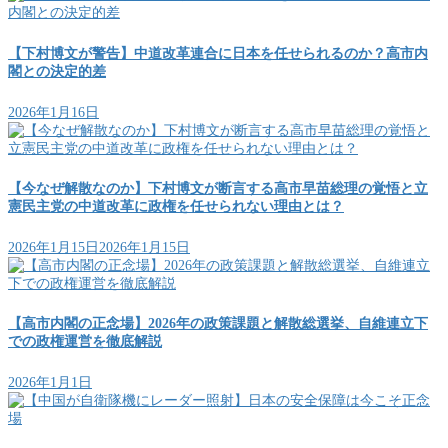
【下村博文が警告】中道改革連合に日本を任せられるのか？高市内
閣との決定的差
2026年1月16日
【今なぜ解散なのか】下村博文が断言する高市早苗総理の覚悟と立
憲民主党の中道改革に政権を任せられない理由とは？
2026年1月15日
2026年1月15日
【高市内閣の正念場】2026年の政策課題と解散総選挙、自維連立下
での政権運営を徹底解説
2026年1月1日