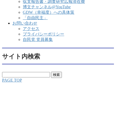
収支報告書・調査研究広報滞在費
博文チャンネル@YouTube
GDW（幸福度）への具体策
「自由民主」
お問い合わせ
アクセス
プライバシーポリシー
自民党 党員募集
サイト内検索
検
索:
PAGE TOP