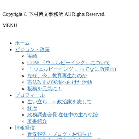
Copyright © 下村博文事務所 All Rights Reserved.
MENU
ホーム
ビジョン・政策
実績
GDW 『ウェルビーイング』について
『 ウェルビーイング 』ってなに!?(漫画)
なぜ、今、教育再生なのか
憲法改正の実現へ向けた活動
板橋を元気に！
プロフィール
生い立ち ～政治家を志して
経歴
政務調査会長 在任中の主な軌跡
著書紹介
情報発信
近況報告・ブログ・お知らせ