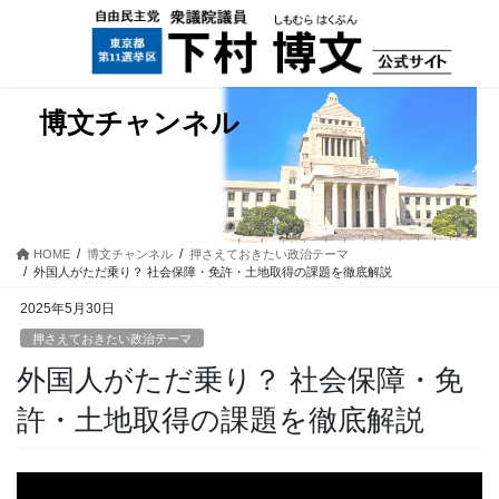
コ
ナ
ン
ビ
テ
ゲ
ン
ー
ツ
シ
博文チャンネル
に
ョ
移
ン
動
に
移
動
HOME
博文チャンネル
押さえておきたい政治テーマ
外国人がただ乗り？ 社会保障・免許・土地取得の課題を徹底解説
2025年5月30日
押さえておきたい政治テーマ
外国人がただ乗り？ 社会保障・免
許・土地取得の課題を徹底解説