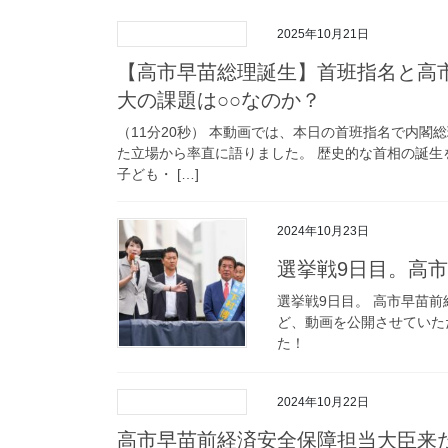
2025年10月21日
【高市早苗総理誕生】首班指名と高
大の課題は○○なのか？
（11分20秒） 本動画では、本日の首班指名で内
た立場から率直に語りました。 歴史的な首相の誕
子ども・ […]
2024年10月23日
選挙戦9日目。高
選挙戦9日目。 高市早苗
ど、動画を公開させていた
た！
2024年10月22日
高市早苗前経済安全保障担当大臣来