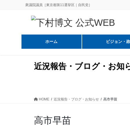
コ
ナ
衆議院議員［東京都第11選挙区｜自民党］
ン
ビ
テ
ゲ
ン
ー
ツ
シ
に
ョ
ホーム
ビジョン・
移
ン
動
に
移
近況報告・ブログ・お知
動
HOME
近況報告・ブログ・お知らせ
高市早苗
高市早苗