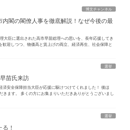
博文チャンネル
市内閣の閣僚人事を徹底解説！なぜ今後の最
閣総理大臣に選出された高市早苗総理への思いを、長年応援してき
生を歓迎しつつ、物価高と賃上げの両立、経済再生、社会保障と
選挙
市早苗氏来訪
前経済安全保障担当大臣が応援に駆けつけてくれました！ 後ほ
だきます。 多くの方にお集まりいただきありがとうございまし
選挙
たる！