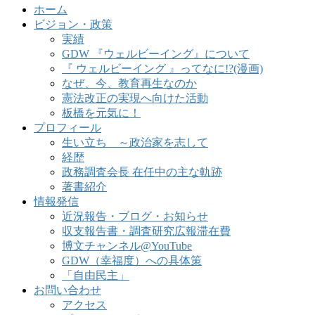
ホーム
ビジョン・政策
実績
GDW 『ウェルビーイング』について
『 ウェルビーイング 』ってなに!?(漫画)
なぜ、今、教育再生なのか
憲法改正の実現へ向けた活動
板橋を元気に！
プロフィール
生い立ち ～政治家を志して
経歴
政務調査会長 在任中の主な軌跡
著書紹介
情報発信
近況報告・ブログ・お知らせ
収支報告書・調査研究広報滞在費
博文チャンネル@YouTube
GDW（幸福度）への具体策
「自由民主」
お問い合わせ
アクセス