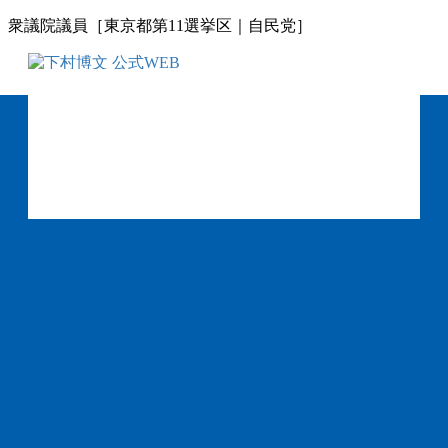
コ
ナ
衆議院議員［東京都第11選挙区｜自民党］
ン
ビ
テ
ゲ
ン
ー
ツ
シ
に
ョ
移
ン
動
に
移
動