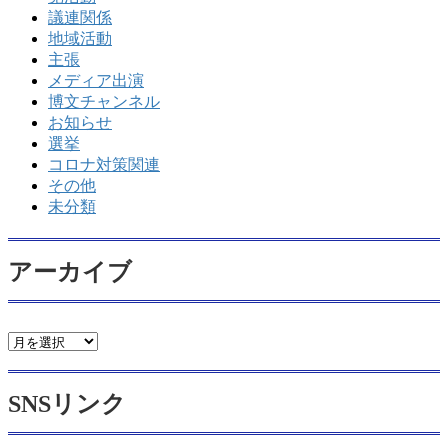
議連関係
地域活動
主張
メディア出演
博文チャンネル
お知らせ
選挙
コロナ対策関連
その他
未分類
アーカイブ
ア
ー
カ
SNSリンク
イ
ブ