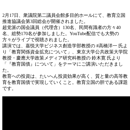
2月17日、衆議院第二議員会館多目的ホールにて、教育立国
推進協議会第3回総会が開催されました。
超党派の国会議員（代理含）130名、民間有識者の方々40
名、総勢170名が参加しました。YouTube配信でも大勢の
方々がライブで視聴されました。
講演では、嘉悦大学ビジネス創造学部教授の #高橋洋一 氏よ
り「教育関係資金拡充について」、東京大学公共政策大学院
教授・慶應大学政策メディア研究科教授の 鈴木寛 氏より
「『教育国債』について」をテーマにご講演いただきまし
た。
教育への投資は、たいへん投資効果が高く、質と量の高等教
育を教育国債で実現していくこと。教育立国の胆である課題
です。