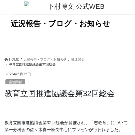
コ
ナ
ン
ビ
テ
ゲ
ン
ー
近況報告・ブログ・お知らせ
ツ
シ
に
ョ
移
ン
動
に
移
動
HOME
近況報告・ブログ・お知らせ
議連関係
教育立国推進協議会第32回総会
2026年5月15日
議連関係
教育立国推進協議会第32回総会
教育立国推進協議会第32回総会が開催され、「志教育」について
第一分科会の佐々木喜一座長中心にプレゼンが行われました。